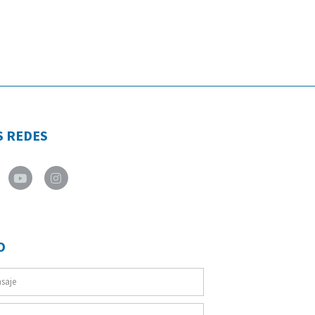
S REDES
tter
Youtube
Instagram
O