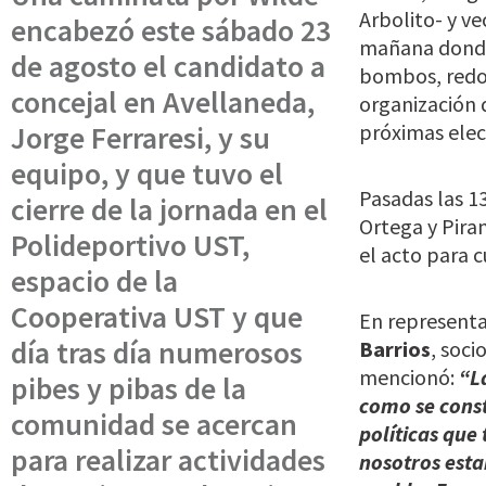
Arbolito- y ve
encabezó este sábado 23
mañana donde 
de agosto el candidato a
bombos, redob
concejal en Avellaneda,
organización 
Jorge Ferraresi, y su
próximas elec
equipo, y que tuvo el
Pasadas las 1
cierre de la jornada en el
Ortega y Piran
Polideportivo UST,
el acto para c
espacio de la
Cooperativa UST y que
En representa
día tras día numerosos
Barrios
, soci
mencionó:
“L
pibes y pibas de la
como se const
comunidad se acercan
políticas que
para realizar actividades
nosotros esta