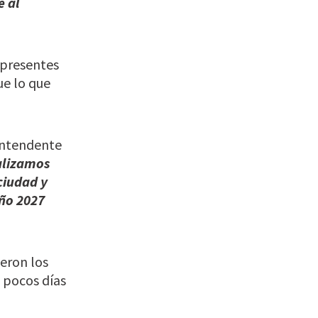
e al
 presentes
ue lo que
 intendente
lizamos
ciudad y
año 2027
eron los
a pocos días