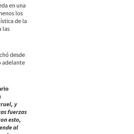
eda en una
menos los
stica de la
 las
rchó desde
ó adelante
rio
n
ruel, y
ras fuerzas
con esto,
ende al