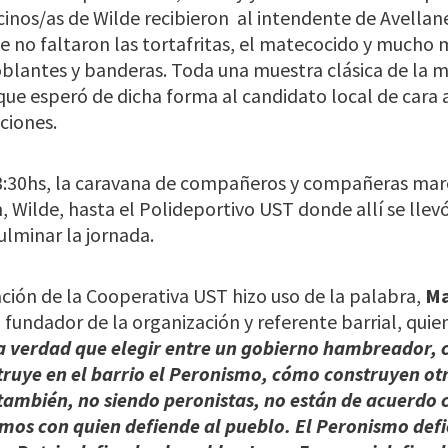
cinos/as de Wilde recibieron
al intendente de Avellan
no faltaron las tortafritas, el matecocido y mucho 
lantes y banderas. Toda una muestra clásica de la mí
que esperó de dicha forma al candidato local de cara a
ciones.
3:30hs, la caravana de compañeros y compañeras ma
, Wilde, hasta el Polideportivo UST donde allí se llev
ulminar la jornada.
ción de la Cooperativa UST hizo uso de la palabra,
Ma
o fundador de la organización y referente barrial, quie
a verdad que elegir entre un gobierno hambreador, c
ruye en el barrio el Peronismo, cómo construyen ot
 también, no siendo peronistas, no están de acuerdo 
mos con quien defiende al pueblo. El Peronismo defi